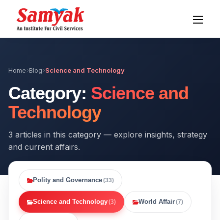
Home
Blog
Science and Technology
Category:
Science and
Technology
3 articles in this category — explore insights, strategy
and current affairs.
Polity and Governance
(33)
Science and Technology
World Affair
(3)
(7)