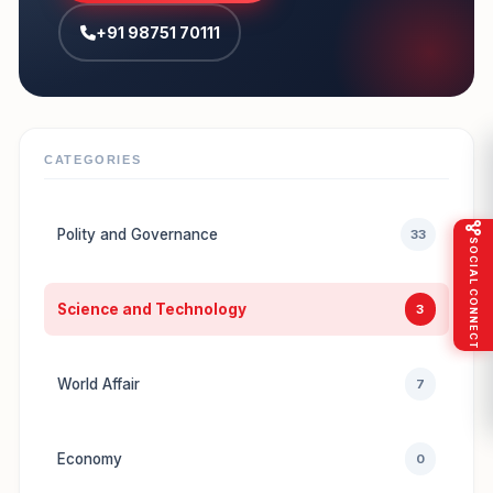
+91 98751 70111
CATEGORIES
Polity and Governance
33
SOCIAL CONNECT
Science and Technology
3
World Affair
7
Economy
0