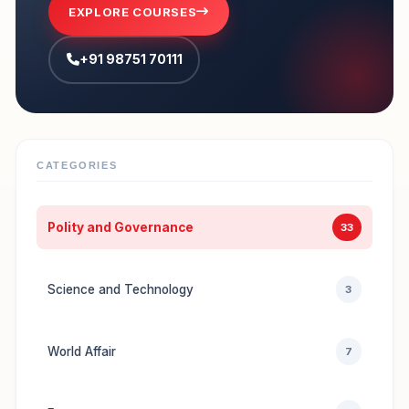
EXPLORE COURSES
+91 98751 70111
CATEGORIES
Polity and Governance
33
Science and Technology
3
World Affair
7