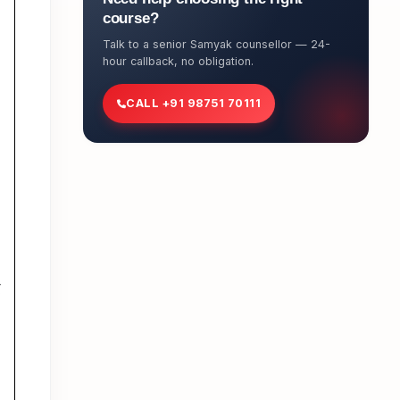
course?
Talk to a senior Samyak counsellor — 24-
hour callback, no obligation.
CALL +91 98751 70111
र