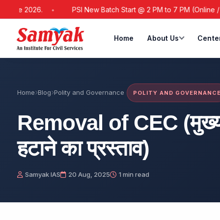
6.
PSI New Batch Start @ 2 PM to 7 PM (Online / Offline)
Home
About Us
Cente
Home
Blog
Polity and Governance
POLITY AND GOVERNANC
Removal of CEC (मुख्य 
हटाने का प्रस्ताव)
Samyak IAS
20 Aug, 2025
1 min read