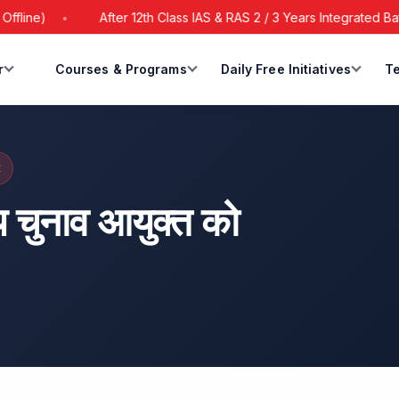
After 12th Class IAS & RAS 2 / 3 Years Integrated Batch Starts
r
Courses & Programs
Daily Free Initiatives
Te
E
चुनाव आयुक्त को