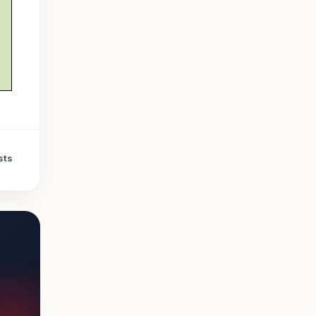
।
sts