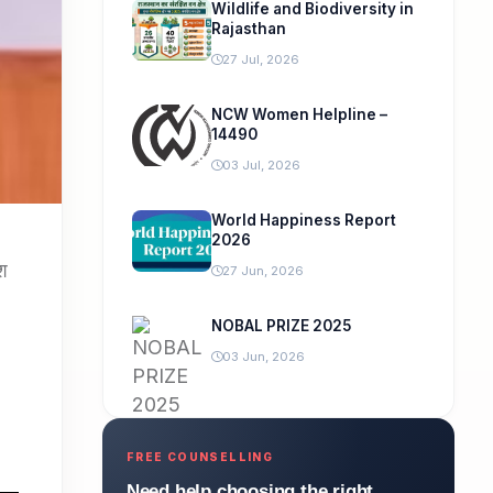
Wildlife and Biodiversity in
Rajasthan
27 Jul, 2026
NCW Women Helpline –
14490
03 Jul, 2026
World Happiness Report
2026
ेश
27 Jun, 2026
NOBAL PRIZE 2025
03 Jun, 2026
FREE COUNSELLING
Need help choosing the right