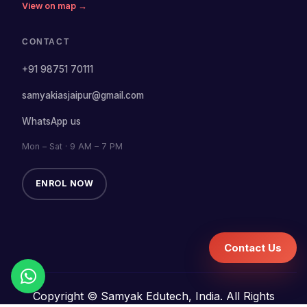
View on map →
CONTACT
+91 98751 70111
samyakiasjaipur@gmail.com
WhatsApp us
Mon – Sat · 9 AM – 7 PM
ENROL NOW
Contact Us
Copyright © Samyak Edutech, India. All Rights