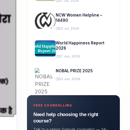
27 Jul, 2026
NCW Women Helpline –
14490
03 Jul, 2026
World Happiness Report
2026
27 Jun, 2026
NOBAL PRIZE 2025
03 Jun, 2026
FREE COUNSELLING
Need help choosing the right
course?
Talk to a senior Samyak counsellor — 24-