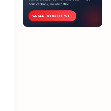
hour callback, no obligation.
CALL +91 98751 70111