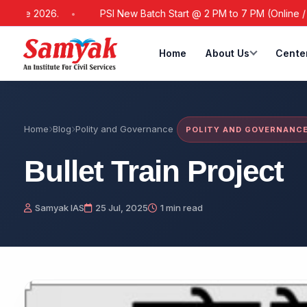
026.
PSI New Batch Start @ 2 PM to 7 PM (Online / Offline)
Home
About Us
Cente
Home
Blog
Polity and Governance
POLITY AND GOVERNANC
Bullet Train Project
Samyak IAS
25 Jul, 2025
1 min read