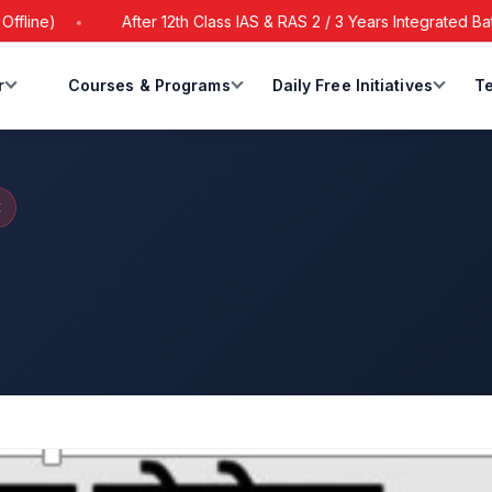
After 12th Class IAS & RAS 2 / 3 Years Integrated Batch Star
r
Courses & Programs
Daily Free Initiatives
Te
E