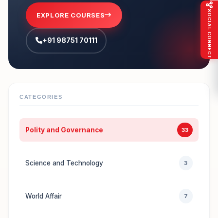
SOCIAL CONNECT
EXPLORE COURSES
+91 98751 70111
CATEGORIES
Polity and Governance
33
Science and Technology
3
World Affair
7